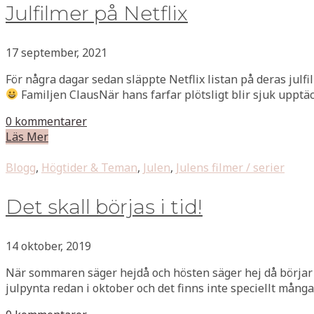
Julfilmer på Netflix
17 september, 2021
För några dagar sedan släppte Netflix listan på deras julf
Familjen ClausNär hans farfar plötsligt blir sjuk upptäc
0 kommentarer
Läs Mer
Blogg
,
Högtider & Teman
,
Julen
,
Julens filmer / serier
Det skall börjas i tid!
14 oktober, 2019
När sommaren säger hejdå och hösten säger hej då börjar 
julpynta redan i oktober och det finns inte speciellt många