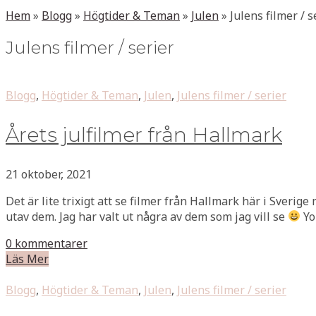
Hem
»
Blogg
»
Högtider & Teman
»
Julen
»
Julens filmer / s
Julens filmer / serier
Blogg
,
Högtider & Teman
,
Julen
,
Julens filmer / serier
Årets julfilmer från Hallmark
21 oktober, 2021
Det är lite trixigt att se filmer från Hallmark här i Sverige
utav dem. Jag har valt ut några av dem som jag vill se
Yo
0 kommentarer
Läs Mer
Blogg
,
Högtider & Teman
,
Julen
,
Julens filmer / serier