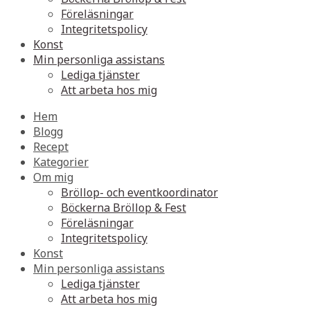
Föreläsningar
Integritetspolicy
Konst
Min personliga assistans
Lediga tjänster
Att arbeta hos mig
Hem
Blogg
Recept
Kategorier
Om mig
Bröllop- och eventkoordinator
Böckerna Bröllop & Fest
Föreläsningar
Integritetspolicy
Konst
Min personliga assistans
Lediga tjänster
Att arbeta hos mig