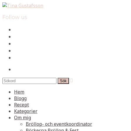
Follow us
facebook
instagram
pinterest
spotify
mail
search

Hem
Blogg
Recept
Kategorier
Om mig
Bröllop- och eventkoordinator
Böckerna Bröllop & Fest