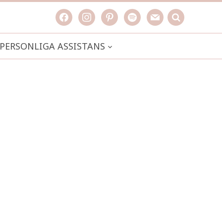
facebook
instagram
pinterest
spotify
mail
search

PERSONLIGA ASSISTANS