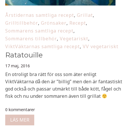
Årstidernas samtliga recept
,
Grillat
,
Grilltillbehör
,
Grönsaker
,
Recept
,
Sommarens samtliga recept
,
Sommarens tillbehör
,
Vegetariskt
,
ViktVäktarnas samtliga recept
,
VV vegetariskt
Ratatouille
17 maj, 2016
En otroligt bra rätt för oss som äter enligt
ViktVäktarna då den är ”billig” men den är fantastiskt
god också och passar utmärkt till både kött, fågel och
fisk och nu under sommaren även till grillat
0 kommentarer
LÄS MER