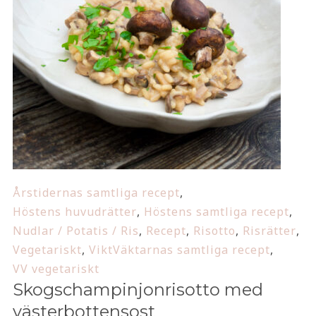
Årstidernas samtliga recept
,
Höstens huvudrätter
,
Höstens samtliga recept
,
Nudlar / Potatis / Ris
,
Recept
,
Risotto
,
Risrätter
,
Vegetariskt
,
ViktVäktarnas samtliga recept
,
VV vegetariskt
Skogschampinjonrisotto med
västerbottensost