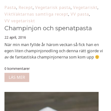
Pasta
,
Recept
,
Vegetarisk pasta
,
Vegetariskt
,
ViktVäktarnas samtliga recept
,
VV pasta
,
VV vegetariskt
Champinjon och spenatpasta
22 april, 2016
När min man fyllde år härom veckan så fick han en
egen liten champinjonodling och denna rätt gjorde vi
av de fantastiska champinjonerna som kom upp
0 kommentarer
LÄS MER