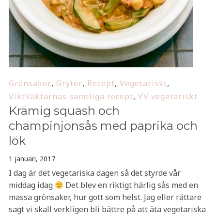
Grönsaker
,
Grytor
,
Recept
,
Vegetariskt
,
ViktVäktarnas samtliga recept
,
VV vegetariskt
Krämig squash och
champinjonsås med paprika och
lök
1 januari, 2017
I dag är det vegetariska dagen så det styrde vår
middag idag
Det blev en riktigt härlig sås med en
massa grönsaker, hur gott som helst. Jag eller rättare
sagt vi skall verkligen bli bättre på att äta vegetariska