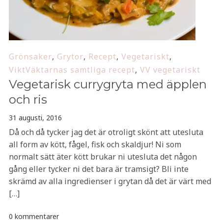
Grönsaker
,
Grytor
,
Recept
,
Vegetariskt
,
ViktVäktarnas samtliga recept
,
VV vegetariskt
Vegetarisk currygryta med äpplen
och ris
31 augusti, 2016
Då och då tycker jag det är otroligt skönt att utesluta
all form av kött, fågel, fisk och skaldjur! Ni som
normalt sätt äter kött brukar ni utesluta det någon
gång eller tycker ni det bara är tramsigt? Bli inte
skrämd av alla ingredienser i grytan då det är värt med
[…]
0 kommentarer