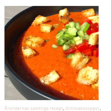
Årstidernas samtliga recept
,
Grönsakssoppor
,