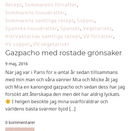
Recept
,
Sommarens förrätter
,
Sommarens huvudrätter
,
Sommarens samtliga recept
,
Soppor
,
Spanska huvudrätter
,
Spanskt
,
Vegetariskt
,
ViktVäktarnas samtliga recept
,
VV förrätter
,
VV soppor
,
VV vegetariskt
Gazpacho med rostade grönsaker
9 maj, 2016
När jag var i Paris för x-antal år sedan tillsammans
med min man och våra vänner Mia och Micke åt jag
och Mia en kanongod gazpacho och sedan dess har jag
försökt att återskapa den men det har aldrig lyckats.
I helgen besökte jag mina svärföräldrar och
världens bästa svärmor bjöd […]
0 kommentarer