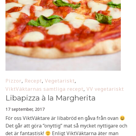
Pizzor
,
Recept
,
Vegetariskt
,
ViktVäktarnas samtliga recept
,
VV vegetariskt
Libapizza à la Margherita
17 september, 2017
För oss ViktVäktare är libabröd en gåva från ovan
Det går att göra ”onyttig” mat så mycket nyttigare och
det är fantastisk!
Enligt ViktVäktarna äter man