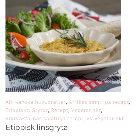
Afrikanska huvudrätter
,
Afrikas samtliga recept
,
Etiopiskt
,
Grytor
,
Recept
,
Vegetariskt
,
ViktVäktarnas samtliga recept
,
VV vegetariskt
Etiopisk linsgryta