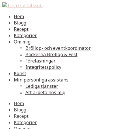
Hem
Blogg
Recept
Kategorier
Om mig
Bröllop- och eventkoordinator
Böckerna Bröllop & Fest
Föreläsningar
Integritetspolicy
Konst
Min personliga assistans
Lediga tjänster
Att arbeta hos mig
Hem
Blogg
Recept
Kategorier
Om mig