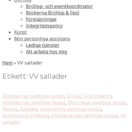
Bröllop- och eventkoordinator
Böckerna Bröllop & Fest
Föreläsningar
Integritetspolicy
Konst
Min personliga assistans
Lediga tjänster
Att arbeta hos mig
Hem
»
VV sallader
Etikett:
VV sallader
Årstidernas samtliga recept
,
Grillat
,
Grilltillbehör
,
Högtidernas samtliga recept
,
Mors dags samtliga recept
,
Recept
,
Sallader
,
Sommarens samtliga recept
,
Sommarens tillbehör
,
ViktVäktarnas samtliga recept
,
VV
sallader