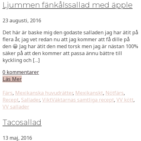
Ljummen fänkålssallad med äpple
23 augusti, 2016
Det här är baske mig den godaste salladen jag har ätit på
flera år, jag vet redan nu att jag kommer att få dille på
den 😀 Jag har ätit den med torsk men jag är nästan 100%
säker på att den kommer att passa ännu bättre till
kyckling och […]
0 kommentarer
Läs Mer
Färs
,
Mexikanska huvudrätter
,
Mexikanskt
,
Nötfärs
,
Recept
,
Sallader
,
ViktVäktarnas samtliga recept
,
VV kött
,
VV sallader
Tacosallad
13 maj, 2016