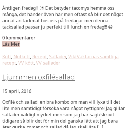
Äntligen fredag!!! 🙂 Det betyder tacomys hemma oss
många, det händer även här men oftast så blir det något
annat än tackmat hos oss på fredagar men denna
tacksallad passar ju perfekt till lunch en fredag!!! 😀
0 kommentarer
Läs Mer
Kött
,
Nötkött
,
Recept
,
Sallader
,
ViktVäktarnas samtliga
recept
,
VV kött
,
VV sallader
Ljummen oxfilésallad
15 april, 2016
Oxfilé och sallad, en bra kombo om man vill lyxa till det
lite men samtidigt försöka vara något nyttigare! Jag gillar
sallader väldigt mycket men som jag har sagt/skrivit
tidigare så blir det för min del ganska lätt att jag bara
äter gurka, tomat och sallad då jag skall äta […]