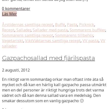
0 kommentarer
Läs Mer
Årstidernas samtliga recept
,
Buffé
,
Pasta
,
Picknick
,
Recept
,
Sallader
,
Sallader med pasta
,
Sommarens bufféer
,
Sommarens samtliga recept
,
Sommarens tillbehör
,
Vegetariskt
,
ViktVäktarnas samtliga recept
,
VV pasta
,
VV
sallader
Gazpachosallad med fjärilspasta
2 augusti, 2012
En riktigt varm sommardag orkar man oftast inte äta så
mycket och då kan en härlig kall gazpacho passa utmärkt
men en del personer är riktigt hungriga trots det varma
vädret och då kan denna sallad vara en medelväg. Den
smakar dessutom som en vanlig gazpacho 🙂