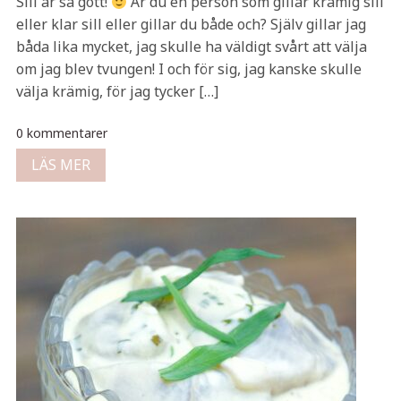
Sill är så gott!
Är du en person som gillar krämig sill
eller klar sill eller gillar du både och? Själv gillar jag
båda lika mycket, jag skulle ha väldigt svårt att välja
om jag blev tvungen! I och för sig, jag kanske skulle
välja krämig, för jag tycker […]
0 kommentarer
LÄS MER