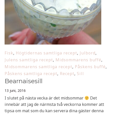
Fisk
,
Högtidernas samtliga recept
,
Julbord
,
Julens samtliga recept
,
Midsommarens buffé
,
Midsommarens samtliga recept
,
Påskens buffé
,
Påskens samtliga recept
,
Recept
,
Sill
Bearnaisesill
13 juni, 2016
I slutet på nästa vecka är det midsommar
Det
innebär att jag de närmsta två veckorna kommer att
tipsa om mat som du kan servera dina gäster denna