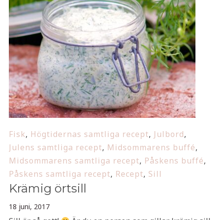
Fisk
,
Högtidernas samtliga recept
,
Julbord
,
Julens samtliga recept
,
Midsommarens buffé
,
Midsommarens samtliga recept
,
Påskens buffé
,
Påskens samtliga recept
,
Recept
,
Sill
Krämig örtsill
18 juni, 2017