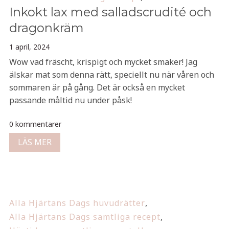
Inkokt lax med salladscrudité och
dragonkräm
1 april, 2024
Wow vad fräscht, krispigt och mycket smaker! Jag
älskar mat som denna rätt, speciellt nu när våren och
sommaren är på gång. Det är också en mycket
passande måltid nu under påsk!
0 kommentarer
LÄS MER
Alla Hjärtans Dags huvudrätter
,
Alla Hjärtans Dags samtliga recept
,