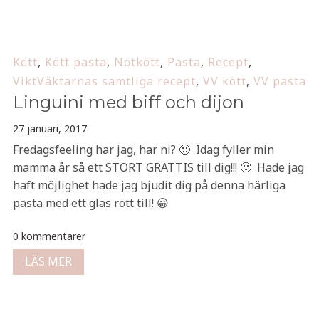
Kött
,
Kött pasta
,
Nötkött
,
Pasta
,
Recept
,
ViktVäktarnas samtliga recept
,
VV kött
,
VV pasta
Linguini med biff och dijon
27 januari, 2017
Fredagsfeeling har jag, har ni? 🙂 Idag fyller min
mamma år så ett STORT GRATTIS till dig!!! 🙂 Hade jag
haft möjlighet hade jag bjudit dig på denna härliga
pasta med ett glas rött till! 😀
0 kommentarer
LÄS MER