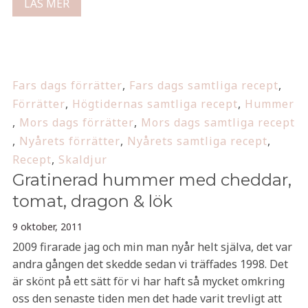
LÄS MER
Fars dags förrätter
,
Fars dags samtliga recept
,
Förrätter
,
Högtidernas samtliga recept
,
Hummer
,
Mors dags förrätter
,
Mors dags samtliga recept
,
Nyårets förrätter
,
Nyårets samtliga recept
,
Recept
,
Skaldjur
Gratinerad hummer med cheddar,
tomat, dragon & lök
9 oktober, 2011
2009 firarade jag och min man nyår helt själva, det var
andra gången det skedde sedan vi träffades 1998. Det
är skönt på ett sätt för vi har haft så mycket omkring
oss den senaste tiden men det hade varit trevligt att