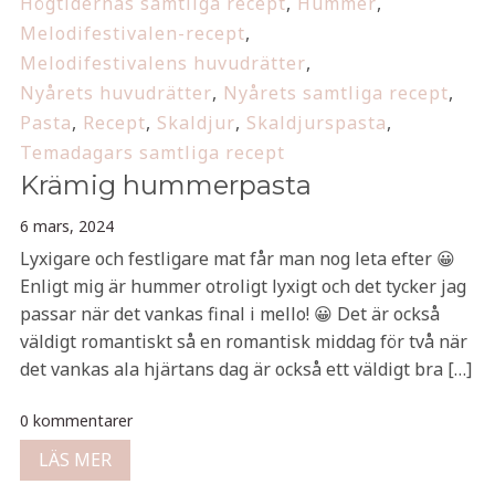
Högtidernas samtliga recept
,
Hummer
,
Melodifestivalen-recept
,
Melodifestivalens huvudrätter
,
Nyårets huvudrätter
,
Nyårets samtliga recept
,
Pasta
,
Recept
,
Skaldjur
,
Skaldjurspasta
,
Temadagars samtliga recept
Krämig hummerpasta
6 mars, 2024
Lyxigare och festligare mat får man nog leta efter 😀
Enligt mig är hummer otroligt lyxigt och det tycker jag
passar när det vankas final i mello! 😀 Det är också
väldigt romantiskt så en romantisk middag för två när
det vankas ala hjärtans dag är också ett väldigt bra […]
0 kommentarer
LÄS MER