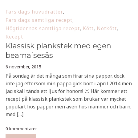
Fars dags huvudrätter
,
Fars dags samtliga recept
,
Högtidernas samtliga recept
,
Kött
,
Nötkött
,
Recept
Klassisk plankstek med egen
bearnaisesås
6 november, 2015
På söndag är det många som firar sina pappor, dock
inte jag eftersom min pappa gick bort i april 2014 men
jag skall tända ett ljus för honom! 🙂 Här kommer ett
recept på klassisk plankstek som brukar var mycket
populärt hos pappor men även hos mammor och barn,
med […]
0 kommentarer