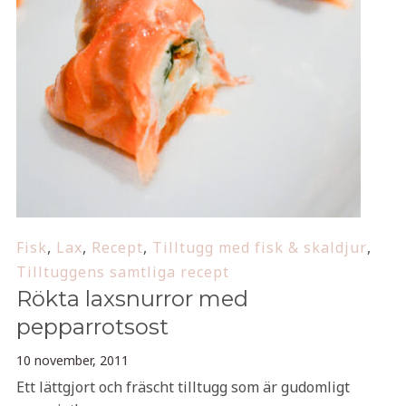
Fisk
,
Lax
,
Recept
,
Tilltugg med fisk & skaldjur
,
Tilltuggens samtliga recept
Rökta laxsnurror med
pepparrotsost
10 november, 2011
Ett lättgjort och fräscht tilltugg som är gudomligt