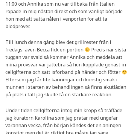
11:00 och Annika som nu var tillbaka från Italien
ropade in mig nästan direkt och som vanligt började
hon med att sätta nålen i venporten för att ta
blodprover.
Till lunch denna gång blev det grillrester från i
fredags, även Becca fick en portion
Precis när sista
tuggan var svald så kommer Annika och meddela att
mina provsvar var jättebra så hon kopplade genast in
cellgifterna och satt isförband på händer och fötter
Eftersom jag får lite känningar och konstig smak i
munnen i starten av behandlingen så finns akutlådan
på plats i fall jag skulle få en starkare reaktion.
Under tiden cellgifterna intog min kropp så träffade
jag kuratorn Karolina som jag pratar med ungefär
varannan vecka, från början kändes det en aningen
konstigt men det är riktigt bra måste jag säga.