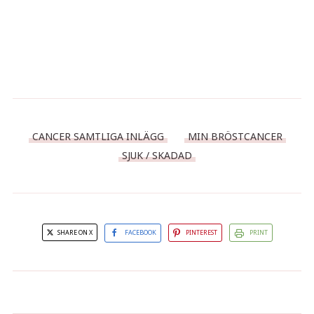
CANCER SAMTLIGA INLÄGG
MIN BRÖSTCANCER
SJUK / SKADAD
SHARE ON X
FACEBOOK
PINTEREST
PRINT
Portugisisk chokladmousse
Salt kolaglass