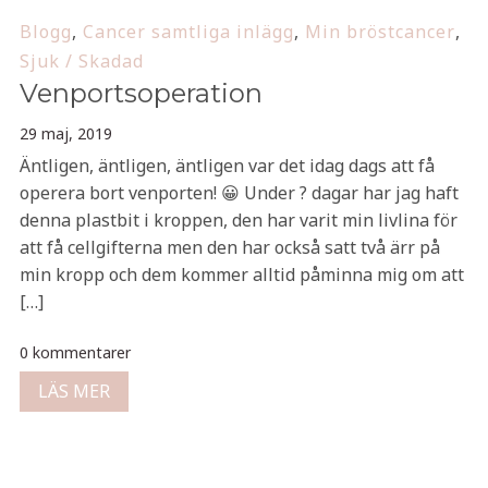
Blogg
,
Cancer samtliga inlägg
,
Min bröstcancer
,
Sjuk / Skadad
Venportsoperation
29 maj, 2019
Äntligen, äntligen, äntligen var det idag dags att få
operera bort venporten! 😀 Under ? dagar har jag haft
denna plastbit i kroppen, den har varit min livlina för
att få cellgifterna men den har också satt två ärr på
min kropp och dem kommer alltid påminna mig om att
[…]
0 kommentarer
LÄS MER