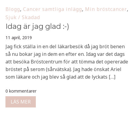
Blogg
,
Cancer samtliga inlägg
,
Min bröstcancer
,
Sjuk / Skadad
Idag är jag glad :-)
11 april, 2019
Jag fick ställa in en del läkarbesök då jag bröt benen
så nu bokar jag in dem en efter en. Idag var det dags
att besöka Bröstcentrum för att tömma det opererade
bröstet på serom (sårvätska). Jag hade önskat Ariel
som läkare och jag blev så glad att de lyckats […]
0 kommentarer
LÄS MER