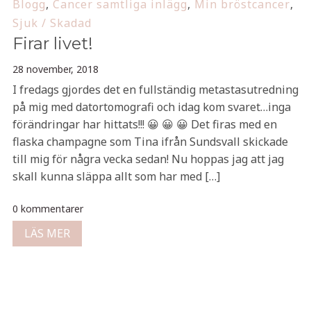
Blogg
,
Cancer samtliga inlägg
,
Min bröstcancer
,
Sjuk / Skadad
Firar livet!
28 november, 2018
I fredags gjordes det en fullständig metastasutredning
på mig med datortomografi och idag kom svaret…inga
förändringar har hittats!!! 😀 😀 😀 Det firas med en
flaska champagne som Tina ifrån Sundsvall skickade
till mig för några vecka sedan! Nu hoppas jag att jag
skall kunna släppa allt som har med […]
0 kommentarer
LÄS MER