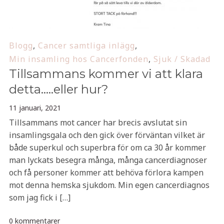
Blogg
,
Cancer samtliga inlägg
,
Min insamling hos Cancerfonden
,
Sjuk / Skadad
Tillsammans kommer vi att klara
detta…..eller hur?
11 januari, 2021
Tillsammans mot cancer har brecis avslutat sin
insamlingsgala och den gick över förväntan vilket är
både superkul och superbra för om ca 30 år kommer
man lyckats besegra många, många cancerdiagnoser
och få personer kommer att behöva förlora kampen
mot denna hemska sjukdom. Min egen cancerdiagnos
som jag fick i […]
0 kommentarer