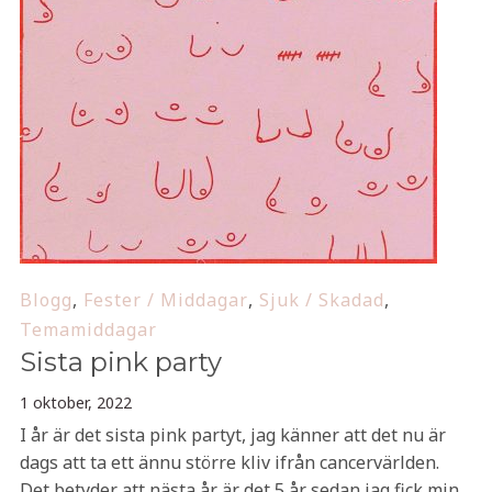
Blogg
,
Fester / Middagar
,
Sjuk / Skadad
,
Temamiddagar
Sista pink party
1 oktober, 2022
I år är det sista pink partyt, jag känner att det nu är
dags att ta ett ännu större kliv ifrån cancervärlden.
Det betyder att nästa år är det 5 år sedan jag fick min