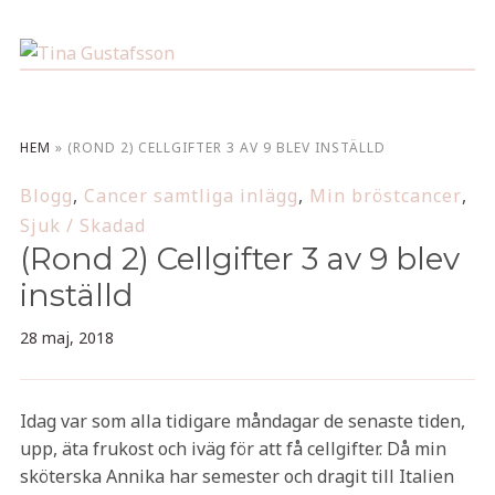
HEM
»
(ROND 2) CELLGIFTER 3 AV 9 BLEV INSTÄLLD
Blogg
,
Cancer samtliga inlägg
,
Min bröstcancer
,
Sjuk / Skadad
(Rond 2) Cellgifter 3 av 9 blev
inställd
28 maj, 2018
Idag var som alla tidigare måndagar de senaste tiden,
upp, äta frukost och iväg för att få cellgifter. Då min
sköterska Annika har semester och dragit till Italien