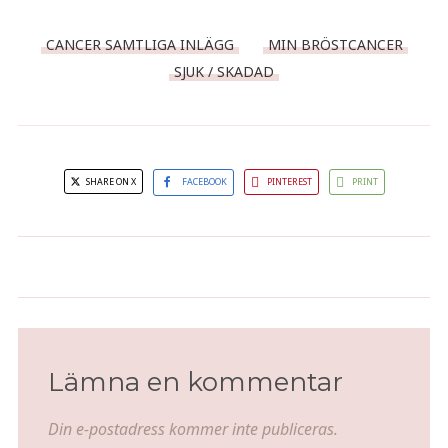
CANCER SAMTLIGA INLÄGG
MIN BRÖSTCANCER
SJUK / SKADAD
SHARE ON X
FACEBOOK
PINTEREST
PRINT
Camparimojito
Italiensk salsa
Lämna en kommentar
Din e-postadress kommer inte publiceras.