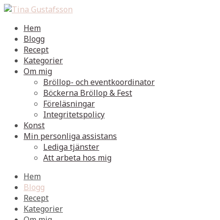
Hem
Blogg
Recept
Kategorier
Om mig
Bröllop- och eventkoordinator
Böckerna Bröllop & Fest
Föreläsningar
Integritetspolicy
Konst
Min personliga assistans
Lediga tjänster
Att arbeta hos mig
Hem
Blogg
Recept
Kategorier
Om mig