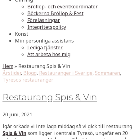
Bröllop- och eventkoordinator
Böckerna Bröllop & Fest
Föreläsningar
Integritetspolicy
Konst
Min personliga assistans
Lediga tjänster
Att arbeta hos mig
Hem
»
Restaurang Spis & Vin
Årstider
,
Blogg
,
Restauranger i Sverige
,
Sommaren
,
Tyresös restauranger
Restaurang Spis & Vin
20 juni, 2021
Igår orkade vi inte laga middag så vi gick till restaurang
Spis & Vin
som ligger i centrala Tyresö, ungefär en 20