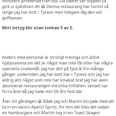
minuters promenad från oss. Då vädret var toppen så
gick vi självklart dit 😀 Denna restaurang har funnit så
länge jag har bott i Tyresö men tidigare låg den vid
golfbanan.
Mitt betyg blir utan tvekan 5 av 5.
Anders med personal är otroligt trevliga och alltid
hjälpsamma om det är något man inte tål eller har några
speciella önskemål. Jag har ätit på Spis & Vin många
gånger undertiden jag har bott här i Tyresö och jag har
aldrig ätit något som inte har smakat bra! Jag har även
abonnerat restaurangen vid olika tillfällen, senast var
förra året då jag hade min 50-års fest där.
Åter till gårdagen 😀 Både jag och Martin började med att
ta in en varsin Aperol Spritz, för min del blev det sedan
en hamburgare och Martin tog in en Toast Skagen.