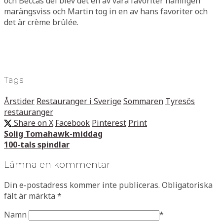
och Beccas del blev det en av våra favoriter nämligen
marängsviss och Martin tog in en av hans favoriter och
det är crème brûlée.
Tags
Årstider
Restauranger i Sverige
Sommaren
Tyresös
restauranger
Share on X
Facebook
Pinterest
Print
Solig Tomahawk-middag
100-tals spindlar
Lämna en kommentar
Din e-postadress kommer inte publiceras.
Obligatoriska
fält är märkta
*
Namn
*