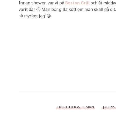
Innan showen var vi på
Boston Grill
och åt middag
varit där 🙂 Man bör gilla kött om man skall gå dit
så mycket jag! 😀
HÖGTIDER & TEMAN
JULENS