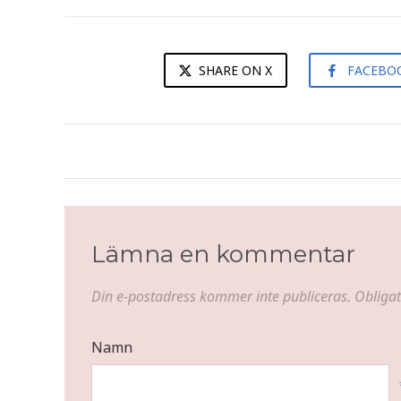
SHARE ON X
FACEBO
SöS, BH:ar och baddräkt
Lämna en kommentar
Din e-postadress kommer inte publiceras.
Obligat
Namn