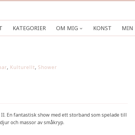
T
KATEGORIER
OM MIG
KONST
MIN 
par
,
Kulturellt
,
Shower
th II. En fantastisk show med ett storband som spelade till
a djur och massor av småkryp.