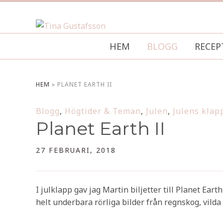
HEM
BLOGG
RECEP
HEM
»
PLANET EARTH II
Blogg
,
Högtider & Teman
,
Julen
,
Julens klap
Planet Earth II
27 FEBRUARI, 2018
I julklapp gav jag Martin biljetter till Planet Ear
helt underbara rörliga bilder från regnskog, vild