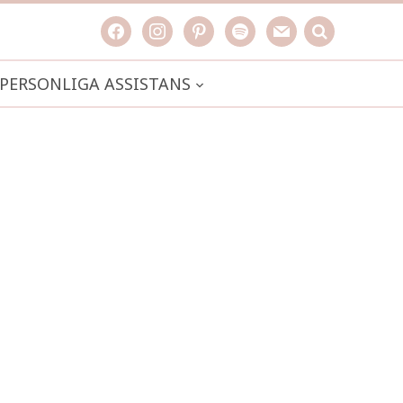
facebook
instagram
pinterest
spotify
mail
search

PERSONLIGA ASSISTANS