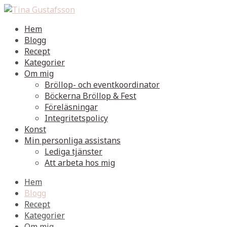
Hem
Blogg
Recept
Kategorier
Om mig
Bröllop- och eventkoordinator
Böckerna Bröllop & Fest
Föreläsningar
Integritetspolicy
Konst
Min personliga assistans
Lediga tjänster
Att arbeta hos mig
Hem
Blogg
Recept
Kategorier
Om mig