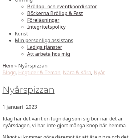
Bröllop- och eventkoordinator
Böckerna Bröllop & Fest
Föreläsningar
Integritetspolicy
Konst
Min personliga assistans
Lediga tjänster
Att arbeta hos mig
Hem
»
Nyårspizzan
Blogg
,
Högtider & Teman
,
Nära & Kära
,
Nyår
Nyårspizzan
1 januari, 2023
Idag har det varit en lugn dag som sig bör när det är
nyårsdagen, vi har inte gjort många knop här hemma.
Något vi kommer göra däremot är att äta pizza och det