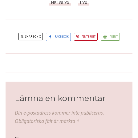
HELGLYX
LYX
SHARE ON X
FACEBOOK
PINTEREST
PRINT
Lyxfrukost och champagne i det
Orange
fria
Lämna en kommentar
Din e-postadress kommer inte publiceras.
Obligatoriska fält är märkta
*