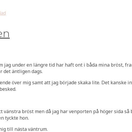
dad
en
m jag under en längre tid har haft ont i båda mina bröst, fra
 det äntligen dags.
ende över mig samt att jag började skaka lite. Det kanske i
 besked.
itt vänstra bröst men då jag har venporten på höger sida s
n tyckte hon.
g till nästa väntrum.