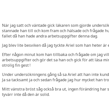
När jag satt och väntade gick läkaren som gjorde undersö
stannade han till och kom fram och hälsade och frågade hu
fallet då han hade andra arbetsuppgifter denna dag.
Jag blev lite besviken då jag tyckte Ariel som han heter ä
Efter någon minut kom han tillbaka och frågade om jag ville
arbetsuppgifter och gör det sa han och gick för att läsa m
otrolig fin gest !
Under undersökningens gång så sa Ariel att han inte kunde 
Ja sa tacksamt ja och sedan frågade jag hur mycket han trod
Mitt vänstra bröst såg också bra ut, ingen förändring har s
tyvärr inte då den är solid.