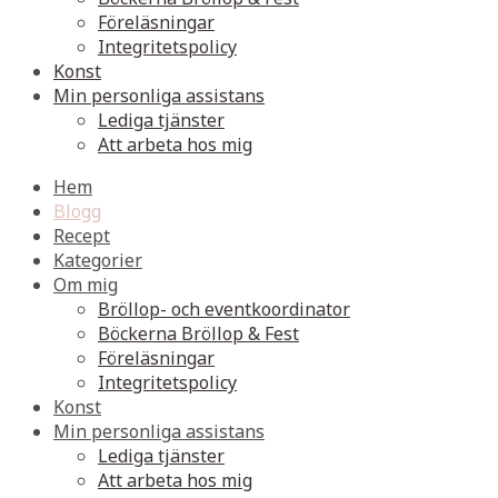
Föreläsningar
Integritetspolicy
Konst
Min personliga assistans
Lediga tjänster
Att arbeta hos mig
Hem
Blogg
Recept
Kategorier
Om mig
Bröllop- och eventkoordinator
Böckerna Bröllop & Fest
Föreläsningar
Integritetspolicy
Konst
Min personliga assistans
Lediga tjänster
Att arbeta hos mig