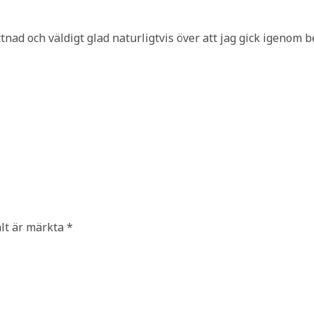
nad och väldigt glad naturligtvis över att jag gick igenom b
ält är märkta
*