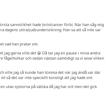
örsta sannolikhet hade bröstcancer förbi. När han såg mig
ra dagens ultraljudsundersökning. Han sa att så inte var
vet vad han pratar om.
t jag gärna ville det 😀 Då tar jag en pause i mina andra
tre fågelholkar och sedan nästan samtidigt sa vi wow vilken
h ville jag så kunde han tömma det när jag ändå var där.
l så det var inte speciellt konstigt att jag hade ont.
a en utav systorna på vätska då jag har ont men det gick