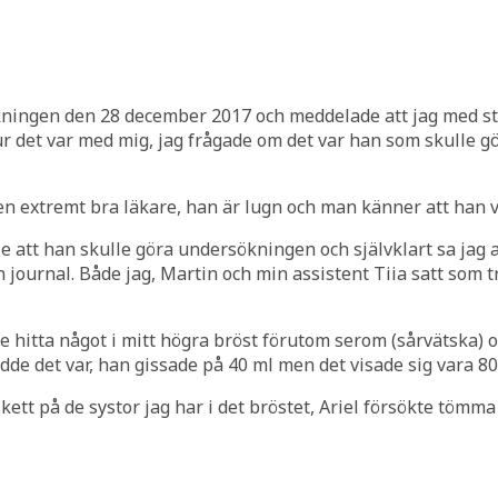
kningen den 28 december 2017 och meddelade att jag med st
r det var med mig, jag frågade om det var han som skulle gö
r en extremt bra läkare, han är lugn och man känner att han 
 att han skulle göra undersökningen och självklart sa jag at
in journal. Både jag, Martin och min assistent Tiia satt som 
hitta något i mitt högra bröst förutom serom (sårvätska) oc
de det var, han gissade på 40 ml men det visade sig vara 80 m
kett på de systor jag har i det bröstet, Ariel försökte tömm