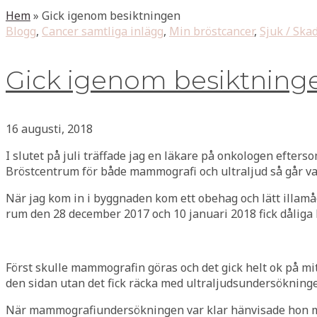
Hem
»
Gick igenom besiktningen
Blogg
,
Cancer samtliga inlägg
,
Min bröstcancer
,
Sjuk / Ska
Gick igenom besiktning
16 augusti, 2018
I slutet på juli träffade jag en läkare på onkologen efterso
Bröstcentrum för både mammografi och ultraljud så går var
När jag kom in i byggnaden kom ett obehag och lätt illamå
rum den 28 december 2017 och 10 januari 2018 fick dåliga
Först skulle mammografin göras och det gick helt ok på m
den sidan utan det fick räcka med ultraljudsundersökninge
När mammografiundersökningen var klar hänvisade hon mi