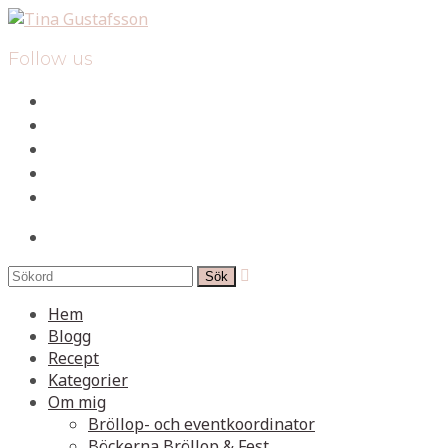
Follow us
facebook
instagram
pinterest
spotify
mail
search

Hem
Blogg
Recept
Kategorier
Om mig
Bröllop- och eventkoordinator
Böckerna Bröllop & Fest