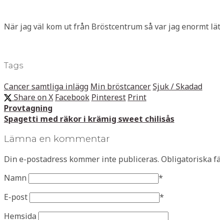
När jag väl kom ut från Bröstcentrum så var jag enormt lätt
Tags
Cancer samtliga inlägg
Min bröstcancer
Sjuk / Skadad
Share on X
Facebook
Pinterest
Print
Provtagning
Spagetti med räkor i krämig sweet chilisås
Lämna en kommentar
Din e-postadress kommer inte publiceras.
Obligatoriska f
Namn
*
E-post
*
Hemsida