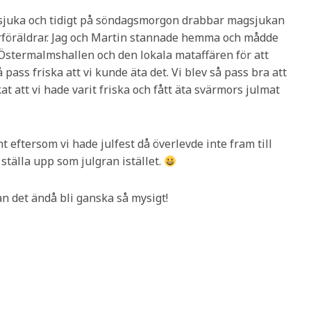
agsjuka och tidigt på söndagsmorgon drabbar magsjukan
ärföräldrar. Jag och Martin stannade hemma och mådde
 Östermalmshallen och den lokala mataffären för att
så pass friska att vi kunde äta det. Vi blev så pass bra att
at att vi hade varit friska och fått äta svärmors julmat
nt eftersom vi hade julfest då överlevde inte fram till
 ställa upp som julgran istället.
an det ändå bli ganska så mysigt!