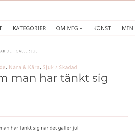
T
KATEGORIER
OM MIG
KONST
MIN 
ÄR DET GÄLLER JUL
nde
,
Nära & Kära
,
Sjuk / Skadad
som man har tänkt sig
man har tänkt sig när det gäller jul.