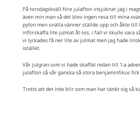
På torsdagskväll före julafton insjuknar jag i m
även min man så det blev ingen resa till mina sv
pyton men snälla vänner ställde upp och åkte till
införskaffa lite julmat åt oss, i fall vi skulle vara 
vi lyckades få ner lite av julmat men jag hade önsk
istället.
Vår julgran som vi hade skaffat redan till 1:a adve
julafton så vår ganska så stora benjaminfikus fick
Trotts att det inte blir som man har tänkt sig så k