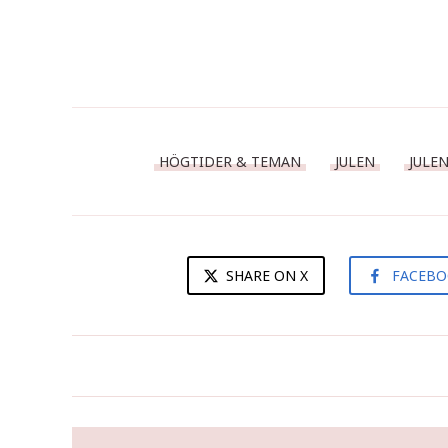
HÖGTIDER & TEMAN
JULEN
JULE
SHARE ON X
FACEB
Receptlucka nr 24 - Äggtoddy