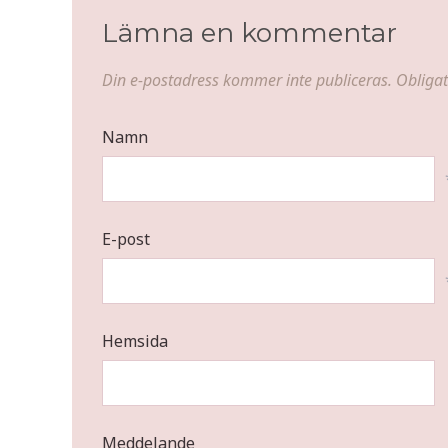
Lämna en kommentar
Din e-postadress kommer inte publiceras.
Obligat
Namn
E-post
Hemsida
Meddelande