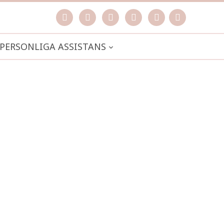
facebook
instagram
pinterest
spotify
mail
search

PERSONLIGA ASSISTANS