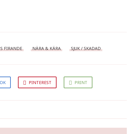
NS FIRANDE
NÄRA & KÄRA
SJUK / SKADAD
OOK
PINTEREST
PRINT
Min krämiga Carbonara