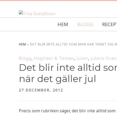
HEM
BLOGG
RECEP
HEM
»
DET BLIR INTE ALLTID SOM MAN HAR TÄNKT SIG N
Blogg
,
Högtider & Teman
,
Julen
,
Julens fira
Det blir inte alltid 
när det gäller jul
27 DECEMBER, 2012
Precis som rubriken säger, det blir inte alltid som 