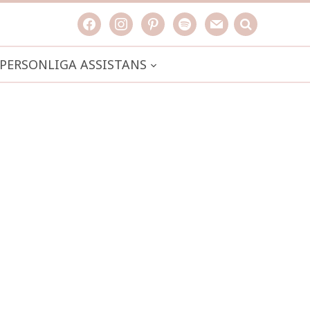
facebook
instagram
pinterest
spotify
mail
search

PERSONLIGA ASSISTANS