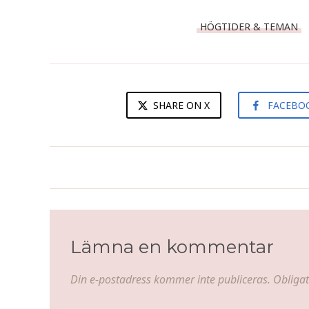
HÖGTIDER & TEMAN
SHARE ON X
FACEBO
Torskgratäng med räkor,
stenbitsrom och dill
Lämna en kommentar
Din e-postadress kommer inte publiceras.
Obligat