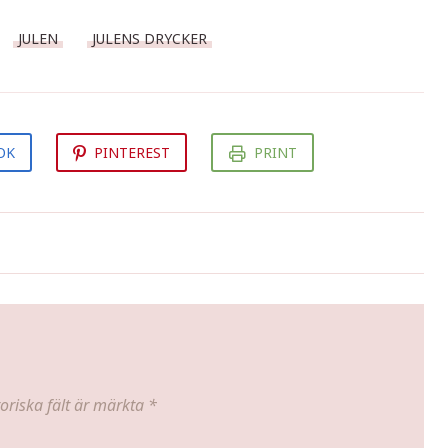
JULEN
JULENS DRYCKER
OK
PINTEREST
PRINT
Kycklingcarbonara
oriska fält är märkta
*