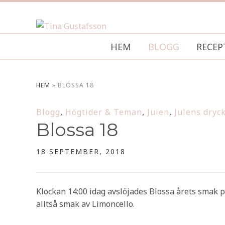
HEM
BLOGG
RECEP
HEM
»
BLOSSA 18
Blogg
,
Högtider & Teman
,
Julen
,
Julens dryc
Blossa 18
18 SEPTEMBER, 2018
Klockan 14:00 idag avslöjades Blossa årets smak 
alltså smak av Limoncello.