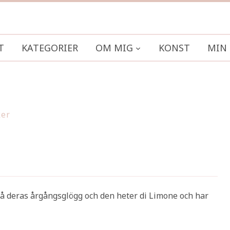
T
KATEGORIER
OM MIG
KONST
MIN 
ker
på deras årgångsglögg och den heter di Limone och har