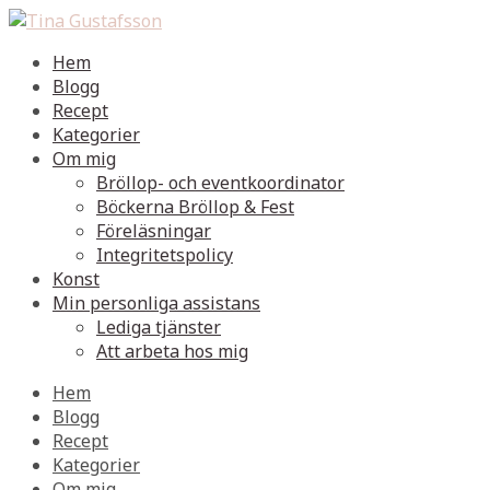
Hem
Blogg
Recept
Kategorier
Om mig
Bröllop- och eventkoordinator
Böckerna Bröllop & Fest
Föreläsningar
Integritetspolicy
Konst
Min personliga assistans
Lediga tjänster
Att arbeta hos mig
Hem
Blogg
Recept
Kategorier
Om mig