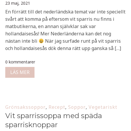
23 maj, 2021
En förrätt till det nederländska temat var inte speciellt
svårt att komma på eftersom vit sparris nu finns i
matbutikerna, en annan självklar sak var
hollandaisesås! Mer Nederländerna kan det nog
nästan inte bli
När jag surfade runt på vit sparris
och hollandaisesås dök denna rätt upp ganska så […]
0 kommentarer
LÄS MER
Grönsakssoppor
,
Recept
,
Soppor
,
Vegetariskt
Vit sparrissoppa med späda
sparrisknoppar