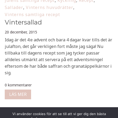
Julens samtliga recept
,
Kyckling
,
Recept
,
Sallader
,
Vinterns huvudrätter
,
Vinterns samtliga recept
Vintersallad
20 december, 2015
Idag är det 4:e advent och bara 4 dagar kvar tills det är
julafton, det går verkligen fort måste jag säga! Nu
tillbaka till dagens recept som jag tycker passar
alldeles utmärkt att servera på ett adventsmingel
eftersom de har både saffran och granatäppelkärnor i
sig.
0 kommentarer
LÄS MER
Vi använder cookies för att se till att vi ger dig den bästa