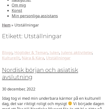
Om mig
Konst
Min personliga assistans
Hem
»
Utställningar
Etikett:
Utställningar
Blogg
,
Högtider & Teman
,
Julen
,
Julens aktiviteter
,
Kulturellt
,
Nära & Kära
,
Utställningar
Nordisk början och asiatisk
avslutning
30 december, 2022
Idag tog vi med min underbara kärmor på en kulturell
dag, det var riktigt roligt och mysigt
Vi började dagen
med att åka till Nordiska Museet för är att bl.a. titta på