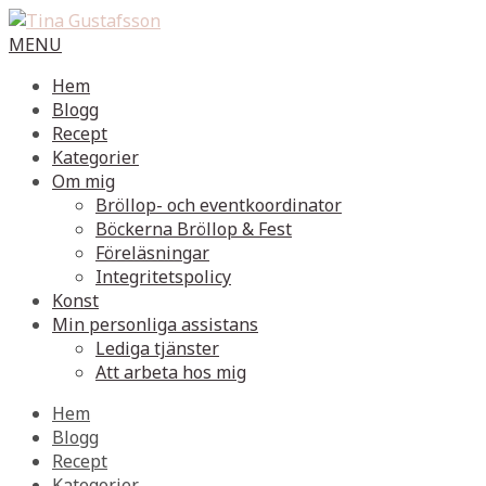
MENU
Hem
Blogg
Recept
Kategorier
Om mig
Bröllop- och eventkoordinator
Böckerna Bröllop & Fest
Föreläsningar
Integritetspolicy
Konst
Min personliga assistans
Lediga tjänster
Att arbeta hos mig
Hem
Blogg
Recept
Kategorier