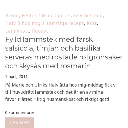
Blogg
,
Fester / Middagar
,
Halv 8 hos mig
,
Halv 8 hos mig´s samtliga recept
,
Kött
,
Lammkött
,
Recept
Fylld lammstek med färsk
salsiccia, timjan och basilika
serveras med rostade rotgrönsaker
och skysås med rosmarin
7 april, 2011
På Marie och Ulriks Halv åtta hos mig-middag fick vi
till huvudrätt lammstek och det är en av mina
favoriträtter, riktig husmanskost och riktigt gott!
0 kommentarer
LÄS MER