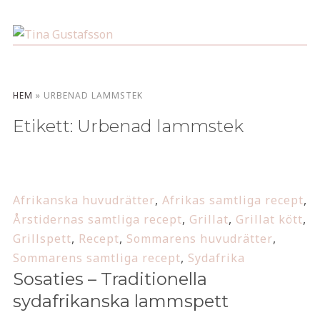
HEM
»
URBENAD LAMMSTEK
Etikett:
Urbenad lammstek
Afrikanska huvudrätter
,
Afrikas samtliga recept
,
Årstidernas samtliga recept
,
Grillat
,
Grillat kött
,
Grillspett
,
Recept
,
Sommarens huvudrätter
,
Sommarens samtliga recept
,
Sydafrika
Sosaties – Traditionella
sydafrikanska lammspett