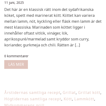
11 juni, 2025
Det här är en klassisk rätt inom det sydafrikanska
köket, spett med marinerat kött. Köttet kan variera
mellan lamm, nöt, kyckling eller fläsk men lamm är det
mest klassiska. Marinaden som köttet ligger i
innehåller oftast vitlök, vinäger, lök,
aprikospuré/marmelad samt kryddor som curry,
koriander, gurkmeja och chili. Rätten är […]
0 kommentarer
LÄS MER
Årstidernas samtliga recept
,
Grillat
,
Grillat kött
,
Högtidernas samtliga recept
,
Kött
,
Lammkött
,
Midsommarens grill
,