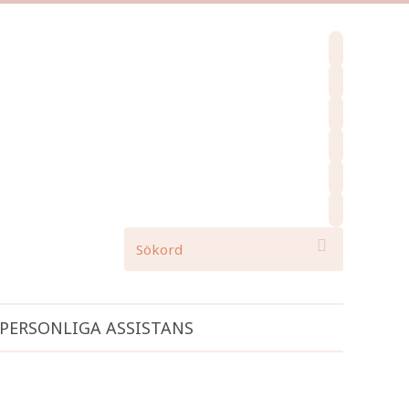
facebook
instagram
pinterest
spotify
mail
search

PERSONLIGA ASSISTANS