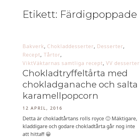
Etikett:
Färdigpoppade
Bakverk
,
Chokladdesserter
,
Desserter
,
Recept
,
Tårtor
,
ViktVäktarnas samtliga recept
,
VV desserter
Chokladtryffeltårta med
chokladganache och salta
karamellpopcorn
12 APRIL, 2016
Detta är chokladtårtans rolls royce 🙂 Mäktigare,
kladdigare och godare chokladtårta går nog inte
att hitta!!! 😀