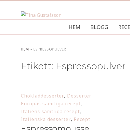
HEM
BLOGG
REC
HEM
»
ESPRESSOPULVER
Etikett:
Espressopulver
Chokladdesserter
,
Desserter
,
Europas samtliga recept
,
Italiens samtliga recept
,
Italienska desserter
,
Recept
Espressomousse