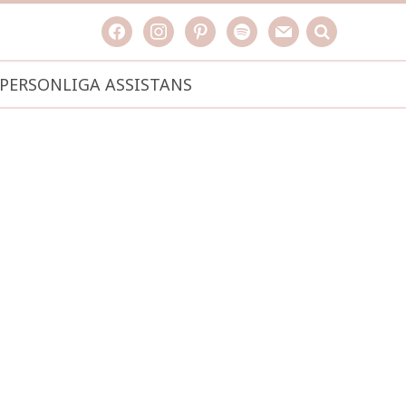
facebook
instagram
pinterest
spotify
mail
search

PERSONLIGA ASSISTANS