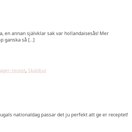
na, en annan självklar sak var hollandaisesås! Mer
pp ganska så […]
ager-recept
,
Skaldjur
gals nationaldag passar det ju perfekt att ge er receptet!