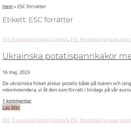
Hem
»
ESC förrätter
Etikett:
ESC förrätter
ESC (Eurovision Song Contest)
,
ESC förrätter
,
Europas samtl
Ukrainska potatispannkakor med
16 maj, 2023
De ukrainska folket älskar potatis både på tvären och läng
rekommendera, vi åt den som förrätt i lördags på vår eur
1 kommentar
Läs Mer
ESC (Eurovision Song Contest)
,
ESC förrätter
,
Europas samtl