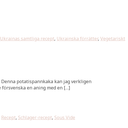
Ukrainas samtliga recept
,
Ukrainska förrätter
,
Vegetariskt
 🙂 Denna potatispannkaka kan jag verkligen
e försvenska en aning med en […]
,
Recept
,
Schlager-recept
,
Sous Vide