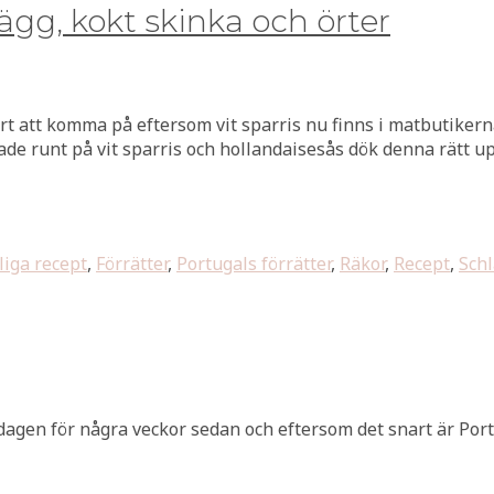
ägg, kokt skinka och örter
vårt att komma på eftersom vit sparris nu finns i matbutiker
ade runt på vit sparris och hollandaisesås dök denna rätt u
iga recept
,
Förrätter
,
Portugals förrätter
,
Räkor
,
Recept
,
Schl
agen för några veckor sedan och eftersom det snart är Portu