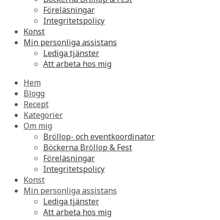
Föreläsningar
Integritetspolicy
Konst
Min personliga assistans
Lediga tjänster
Att arbeta hos mig
Hem
Blogg
Recept
Kategorier
Om mig
Bröllop- och eventkoordinator
Böckerna Bröllop & Fest
Föreläsningar
Integritetspolicy
Konst
Min personliga assistans
Lediga tjänster
Att arbeta hos mig