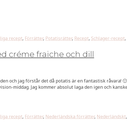
iga recept
,
Förrätter
,
Potatisrätter
,
Recept
,
Schlager-recept
,
 créme fraiche och dill
den och jag förstår det då potatis är en fantastisk råvara!
ovision-middag. Jag kommer absolut laga den igen och kansk
iga recept
,
Förrätter
,
Nederländska förrätter
,
Nederländskt