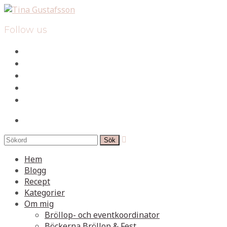
Follow us
facebook
instagram
pinterest
spotify
mail
search

Hem
Blogg
Recept
Kategorier
Om mig
Bröllop- och eventkoordinator
Böckerna Bröllop & Fest