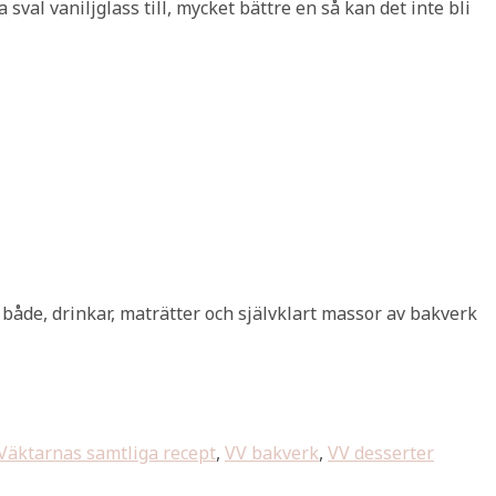
val vaniljglass till, mycket bättre en så kan det inte bli
t både, drinkar, maträtter och självklart massor av bakverk
Väktarnas samtliga recept
,
VV bakverk
,
VV desserter