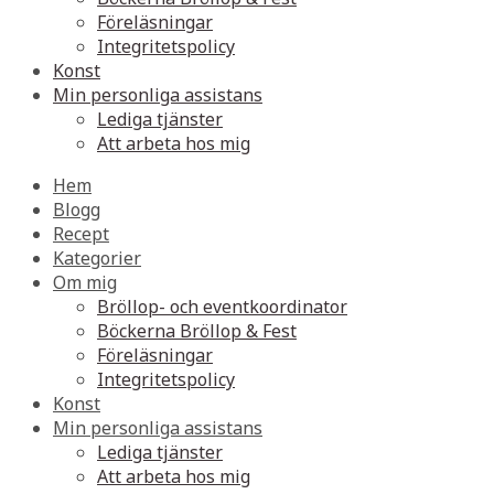
Föreläsningar
Integritetspolicy
Konst
Min personliga assistans
Lediga tjänster
Att arbeta hos mig
Hem
Blogg
Recept
Kategorier
Om mig
Bröllop- och eventkoordinator
Böckerna Bröllop & Fest
Föreläsningar
Integritetspolicy
Konst
Min personliga assistans
Lediga tjänster
Att arbeta hos mig