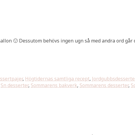
allon 🙂 Dessutom behövs ingen ugn så med andra ord går de
ssertpajer
,
Högtidernas samtliga recept
,
Jordgubbsdesserte
,
Sn desserter
,
Sommarens bakverk
,
Sommarens desserter
,
S