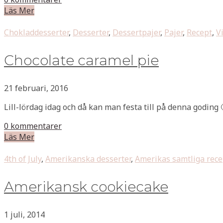
Läs Mer
Chokladdesserter
,
Desserter
,
Dessertpajer
,
Pajer
,
Recept
,
V
Chocolate caramel pie
21 februari, 2016
Lill-lördag idag och då kan man festa till på denna goding 
0 kommentarer
Läs Mer
4th of July
,
Amerikanska desserter
,
Amerikas samtliga rece
Amerikansk cookiecake
1 juli, 2014