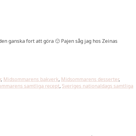
n ganska fort att göra 🙂 Pajen såg jag hos Zeinas
r
,
Midsommarens bakverk
,
Midsommarens desserter
,
ommarens samtliga recept
,
Sveriges nationaldags samtliga