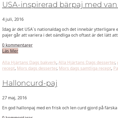
USA-inspirerad bärpaj med vani
4 juli, 2016
Idag är det USA´s nationaldag och det innebär ytterligare e
pajer går att variera i det oändliga och oftast är det lätt at
0 kommentarer
Läs Mer
Alla Hjärtans Dags bakverk
,
Alla Hjärtans Dags desserter
,
recept
,
Mors dags desserter
,
Mors dags samtliga recept
,
Pa
Halloncurd-paj
27 maj, 2016
En god hallonpaj med en frisk och len curd gjord på färsk
0 kommentarer