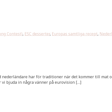
ong Contest)
,
ESC desserter
,
Europas samtliga recept
,
Nederl
ad nederländare har för traditioner när det kommer till mat 
r vi bjuda in några vänner på eurovision […]