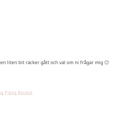
en liten bit räcker gått och väl om ni frågar mig 🙂
r
,
Pajer
,
Recept