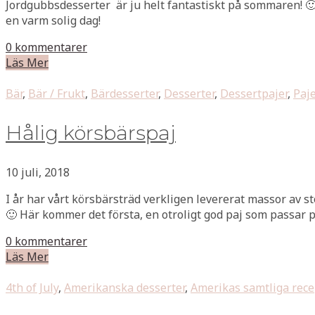
Jordgubbsdesserter är ju helt fantastiskt på sommaren! 🙂 D
en varm solig dag!
0 kommentarer
Läs Mer
Bär
,
Bär / Frukt
,
Bärdesserter
,
Desserter
,
Dessertpajer
,
Paje
Hålig körsbärspaj
10 juli, 2018
I år har vårt körsbärsträd verkligen levererat massor av st
🙂 Här kommer det första, en otroligt god paj som passar pe
0 kommentarer
Läs Mer
4th of July
,
Amerikanska desserter
,
Amerikas samtliga rece