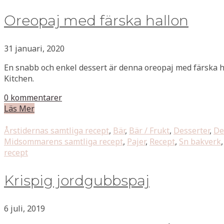
Oreopaj med färska hallon
31 januari, 2020
En snabb och enkel dessert är denna oreopaj med färska h
Kitchen.
0 kommentarer
Läs Mer
Årstidernas samtliga recept
,
Bär
,
Bär / Frukt
,
Desserter
,
De
Midsommarens samtliga recept
,
Pajer
,
Recept
,
Sn bakverk
recept
Krispig jordgubbspaj
6 juli, 2019