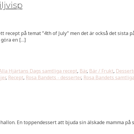
ljvisp
tt recept på temat ”4th of July” men det är också det sista p
t göra en […]
Alla Hjärtans Dags samtliga recept
,
Bär
,
Bär / Frukt
,
Dessert
jer
,
Recept
,
Rosa Bandets - desserter
,
Rosa Bandets samtliga
a hallon. En toppendessert att bjuda sin älskade mamma på s