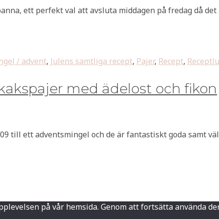
na, ett perfekt val att avsluta middagen på fredag då det ä
ngel / advent
,
Julens samtliga recept
,
Pajer
,
Recept
,
Receptlu
kakspajer med ädelost och fikon
 till ett adventsmingel och de är fantastiskt goda samt väld
sta upplevelsen på vår hemsida. Genom att fortsätta använd