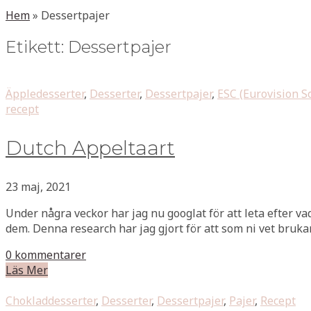
Hem
»
Dessertpajer
Etikett:
Dessertpajer
Äppledesserter
,
Desserter
,
Dessertpajer
,
ESC (Eurovision S
recept
Dutch Appeltaart
23 maj, 2021
Under några veckor har jag nu googlat för att leta efter v
dem. Denna research har jag gjort för att som ni vet bruka
0 kommentarer
Läs Mer
Chokladdesserter
,
Desserter
,
Dessertpajer
,
Pajer
,
Recept