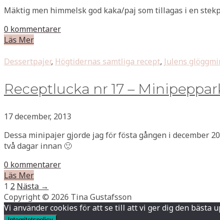
Mäktig men himmelsk god kaka/paj som tillagas i en stekpan
0 kommentarer
Läs Mer
Dessertpajer
,
Högtidernas samtliga recept
,
Julens glöggmi
Receptlucka nr 17 – Minipeppar
17 december, 2013
Dessa minipajer gjorde jag för fösta gången i december 2009
två dagar innan 🙂
0 kommentarer
Läs Mer
1
2
Nästa →
Copyright © 2026 Tina Gustafsson
Vi använder cookies för att se till att vi ger dig den bä
Integritetspolicy