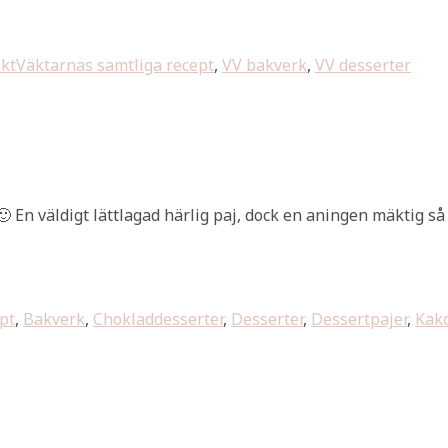
iktVäktarnas samtliga recept
,
VV bakverk
,
VV desserter
 En väldigt lättlagad härlig paj, dock en aningen mäktig så 
pt
,
Bakverk
,
Chokladdesserter
,
Desserter
,
Dessertpajer
,
Kako