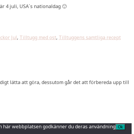
r 4 juli, USA´s nationaldag 🙂
ckor Jul
,
Tilltugg med ost
,
Tilltuggens samtliga recept
igt lätta att göra, dessutom går det att förbereda upp till
a den här webbplatsen godkänner du deras användning
Ok