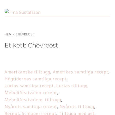
HEM
»
CHÈVREOST
Etikett:
Chèvreost
Amerikanska tilltugg
,
Amerikas samtliga recept
,
Högtidernas samtliga recept
,
Lucias samtliga recept
,
Lucias tilltugg
,
Melodifestivalen-recept
,
Melodifestivalens tilltugg
,
Nyårets samtliga recept
,
Nyårets tilltugg
,
Recept
,
Schlager-recept
,
Tilltugg med ost
,