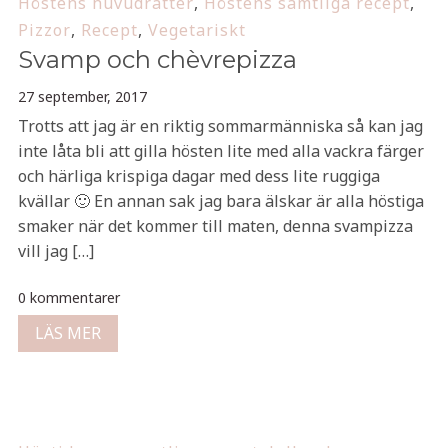
Höstens huvudrätter
,
Höstens samtliga recept
,
Pizzor
,
Recept
,
Vegetariskt
Svamp och chèvrepizza
27 september, 2017
Trotts att jag är en riktig sommarmänniska så kan jag
inte låta bli att gilla hösten lite med alla vackra färger
och härliga krispiga dagar med dess lite ruggiga
kvällar 🙂 En annan sak jag bara älskar är alla höstiga
smaker när det kommer till maten, denna svampizza
vill jag […]
0 kommentarer
LÄS MER