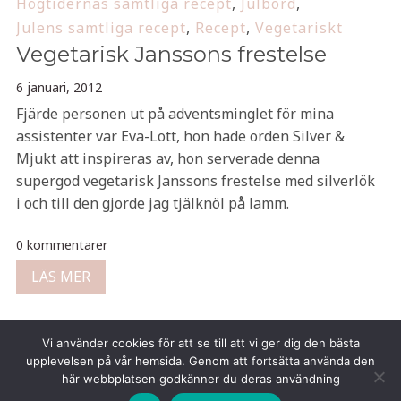
Högtidernas samtliga recept
,
Julbord
,
Julens samtliga recept
,
Recept
,
Vegetariskt
Vegetarisk Janssons frestelse
6 januari, 2012
Fjärde personen ut på adventsminglet för mina
assistenter var Eva-Lott, hon hade orden Silver &
Mjukt att inspireras av, hon serverade denna
supergod vegetarisk Janssons frestelse med silverlök
i och till den gjorde jag tjälknöl på lamm.
0 kommentarer
LÄS MER
Vi använder cookies för att se till att vi ger dig den bästa
upplevelsen på vår hemsida. Genom att fortsätta använda den
här webbplatsen godkänner du deras användning
Copyright © 2026 Tina Gustafsson