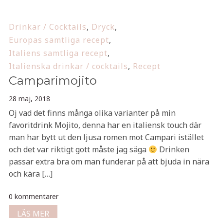
Drinkar / Cocktails
,
Dryck
,
Europas samtliga recept
,
Italiens samtliga recept
,
Italienska drinkar / cocktails
,
Recept
Camparimojito
28 maj, 2018
Oj vad det finns många olika varianter på min
favoritdrink Mojito, denna har en italiensk touch där
man har bytt ut den ljusa romen mot Campari istället
och det var riktigt gott måste jag säga
Drinken
passar extra bra om man funderar på att bjuda in nära
och kära […]
0 kommentarer
LÄS MER