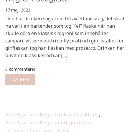
17 maj, 2022
Den här drinken sägs kom till av ett misstag, det skall
ha varit en bartender som tog ”fel” flaska när han
skulle göra en klassisk nigroni som innehåller
campari, vit vermouth (noilly prat) och gin. Istället för
ginflaskan tog han flaskan med prosecco. Drinken har
blivit en klassiker och är […]
0 kommentarer
LÄS MER
Alla Hjärtans Dags drinkar / cocktails
,
Alla Hjärtans Dags samtliga recept
,
Drinkar / Cocktails
,
Dryck
,