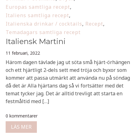
Europas samtliga recept
,
Italiens samtliga recept
,
Italienska drinkar / cocktails
,
Recept
,
Temadagars samtliga recept
Italiensk Martini
11 februari, 2022
Härom dagen tävlade jag ut söta små hjärt-örhängen
och ett hjärtligt 2-dels sett med tröja och byxor som
kommer att passa utmärkt att använda nu på söndag
då det är Alla hjärtans dag så vi fortsätter med det
temat tycker jag. Det är alltid trevligt att starta en
festmåltid med […]
0 kommentarer
LÄS MER