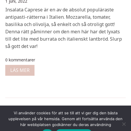
1 juni, 2022
Insalata Caprese är en av de absolut populäraste
antipasti-rätterna i Italien. Mozzarella, tomater,
basilika och olivolja, så enkelt och så otroligt gott!
Denna rätt påminner om den men här har det lyxats
till det lite med burrata och italienskt lantbröd. Slurp
så gott det var!
0 kommentarer
LÄS MER
Copyright © 2026 Tina Gustafsson
Vi använder cookies för att se till att vi ger dig den bästa
upplevelsen på vår hemsida. Genom att fortsätta använda den
här webbplatsen godkänner du deras användning