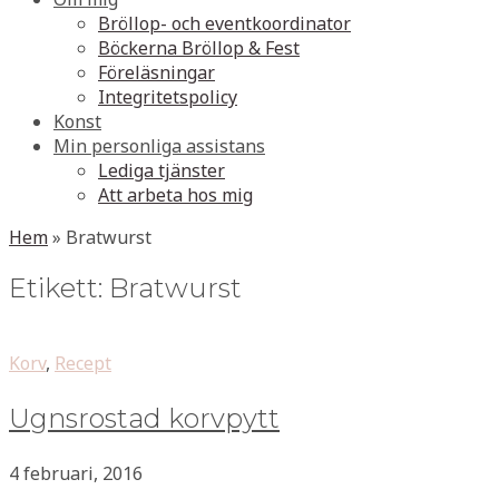
Bröllop- och eventkoordinator
Böckerna Bröllop & Fest
Föreläsningar
Integritetspolicy
Konst
Min personliga assistans
Lediga tjänster
Att arbeta hos mig
Hem
»
Bratwurst
Etikett:
Bratwurst
Korv
,
Recept
Ugnsrostad korvpytt
4 februari, 2016