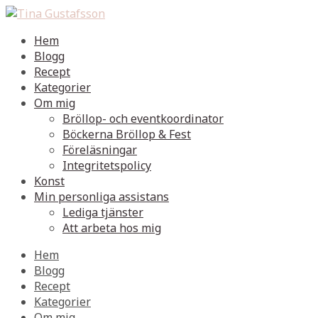
Hem
Blogg
Recept
Kategorier
Om mig
Bröllop- och eventkoordinator
Böckerna Bröllop & Fest
Föreläsningar
Integritetspolicy
Konst
Min personliga assistans
Lediga tjänster
Att arbeta hos mig
Hem
Blogg
Recept
Kategorier
Om mig