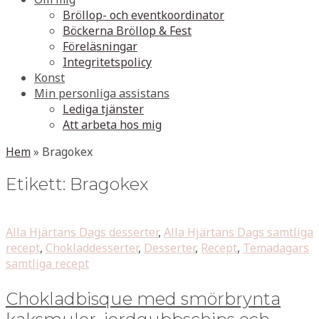
Bröllop- och eventkoordinator
Böckerna Bröllop & Fest
Föreläsningar
Integritetspolicy
Konst
Min personliga assistans
Lediga tjänster
Att arbeta hos mig
Hem
»
Bragokex
Etikett:
Bragokex
Alla Hjärtans Dags desserter
,
Alla Hjärtans Dags samtliga
recept
,
Chokladdesserter
,
Desserter
,
Recept
,
Temadagars
samtliga recept
Chokladbisque med smörbrynta