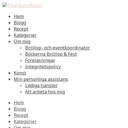
Hem
Blogg
Recept
Kategorier
Om mig
Bröllop- och eventkoordinator
Böckerna Bröllop & Fest
Föreläsningar
Integritetspolicy
Konst
Min personliga assistans
Lediga tjänster
Att arbeta hos mig
Hem
Blogg
Recept
Kategorier
Om mig