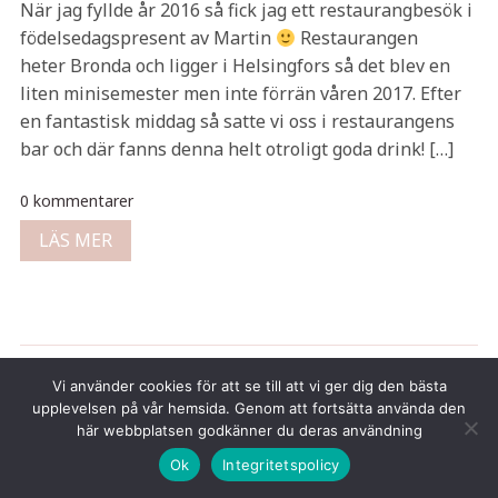
När jag fyllde år 2016 så fick jag ett restaurangbesök i
födelsedagspresent av Martin
Restaurangen
heter Bronda och ligger i Helsingfors så det blev en
liten minisemester men inte förrän våren 2017. Efter
en fantastisk middag så satte vi oss i restaurangens
bar och där fanns denna helt otroligt goda drink! […]
0 kommentarer
LÄS MER
Vi använder cookies för att se till att vi ger dig den bästa
Copyright © 2026 Tina Gustafsson
upplevelsen på vår hemsida. Genom att fortsätta använda den
här webbplatsen godkänner du deras användning
Ok
Integritetspolicy