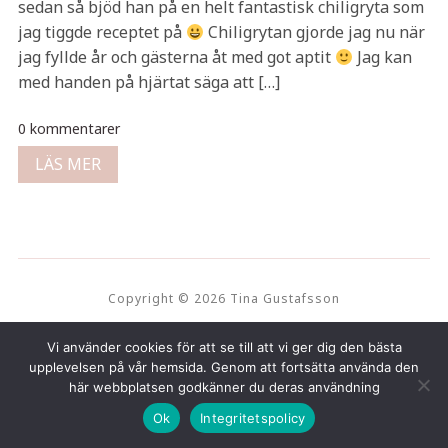
sedan så bjöd han på en helt fantastisk chiligryta som
jag tiggde receptet på
Chiligrytan gjorde jag nu när
jag fyllde år och gästerna åt med got aptit
Jag kan
med handen på hjärtat säga att […]
0 kommentarer
LÄS MER
Copyright © 2026 Tina Gustafsson
Vi använder cookies för att se till att vi ger dig den bästa
upplevelsen på vår hemsida. Genom att fortsätta använda den
här webbplatsen godkänner du deras användning
Ok
Integritetspolicy