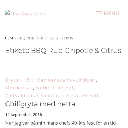
MENU
HEM
»
BBQ RUB CHIPOTLE & CITRUS
Etikett:
BBQ Rub Chipotle & Citrus
Grytor
,
Kött
,
Mexikanska huvudrätter
,
Mexikanskt
,
Nötkött
,
Recept
,
ViktVäktarnas samtliga recept
,
VV kött
Chiligryta med hetta
12 september, 2016
När jag var på min mans chefs 40-års fest för en tid