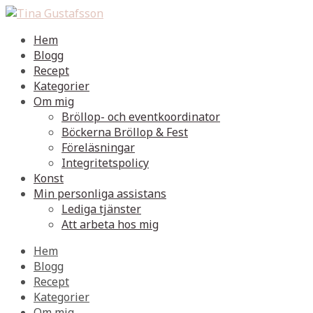
Hem
Blogg
Recept
Kategorier
Om mig
Bröllop- och eventkoordinator
Böckerna Bröllop & Fest
Föreläsningar
Integritetspolicy
Konst
Min personliga assistans
Lediga tjänster
Att arbeta hos mig
Hem
Blogg
Recept
Kategorier
Om mig