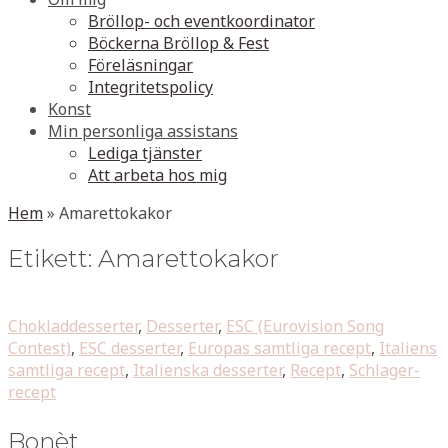
Bröllop- och eventkoordinator
Böckerna Bröllop & Fest
Föreläsningar
Integritetspolicy
Konst
Min personliga assistans
Lediga tjänster
Att arbeta hos mig
Hem
»
Amarettokakor
Etikett:
Amarettokakor
Chokladdesserter
,
Desserter
,
ESC (Eurovision Song
Contest)
,
ESC desserter
,
Europas samtliga recept
,
Italiens
samtliga recept
,
Italienska desserter
,
Recept
,
Schlager-
recept
Bonèt