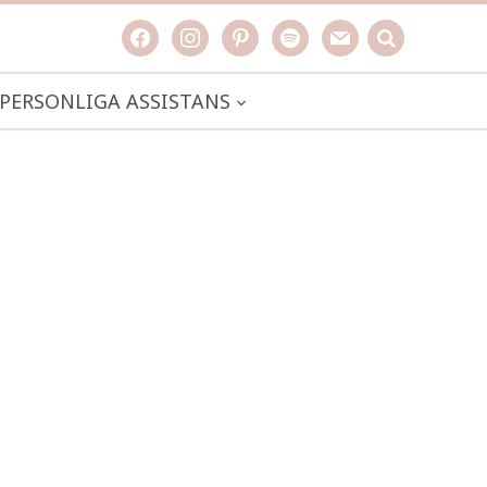
facebook
instagram
pinterest
spotify
mail
search

PERSONLIGA ASSISTANS