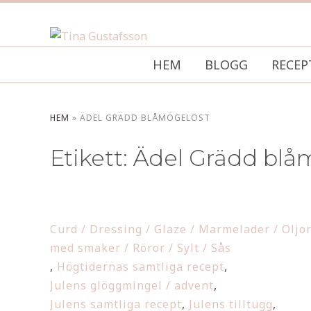
HEM
BLOGG
RECEP
HEM
»
ÄDEL GRÄDD BLÅMÖGELOST
Etikett:
Ädel Grädd blå
Curd / Dressing / Glaze / Marmelader / Oljo
med smaker / Röror / Sylt / Sås
,
Högtidernas samtliga recept
,
Julens glöggmingel / advent
,
Julens samtliga recept
,
Julens tilltugg
,