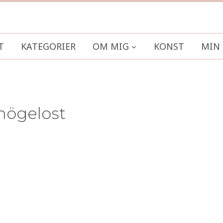
T
KATEGORIER
OM MIG
KONST
MIN 
mögelost
r