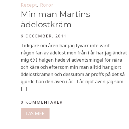
Recept
,
Röror
Min man Martins
ädelostkräm
6 DECEMBER, 2011
Tidigare om åren har jag tyvärr inte varit
någon fan av ädelost men från i år har jag ändrat
mig 🙂 I helgen hade vi adventsmingel för nära
och kära och eftersom min man alltid har gjort
ädelostkrämen och dessutom är proffs på det så
gjorde han den även i år. I år njöt även jag som
[…]
0 KOMMENTARER
LÄS MER