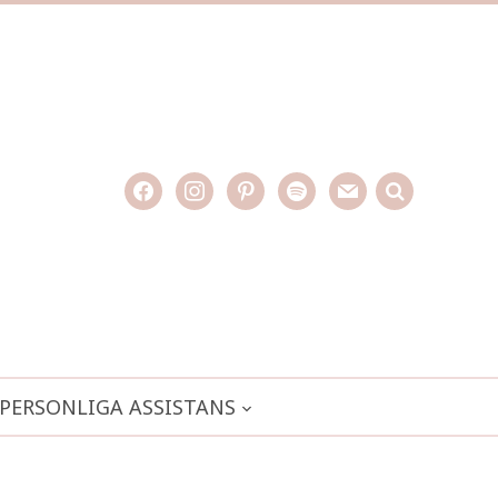
facebook
instagram
pinterest
spotify
mail
search

PERSONLIGA ASSISTANS