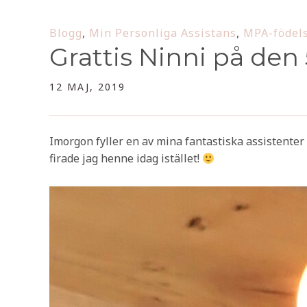
Blogg
,
Min Personliga Assistans
,
MPA-födel
Grattis Ninni på den
12 MAJ, 2019
Imorgon fyller en av mina fantastiska assistenter
firade jag henne idag istället!