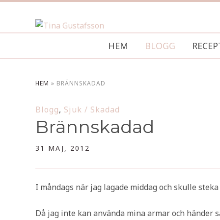
HEM
BLOGG
RECEP
HEM
»
BRÄNNSKADAD
Blogg
,
Sjuk / Skadad
Brännskadad
31 MAJ, 2012
I måndags när jag lagade middag och skulle steka 
Då jag inte kan använda mina armar och händer så