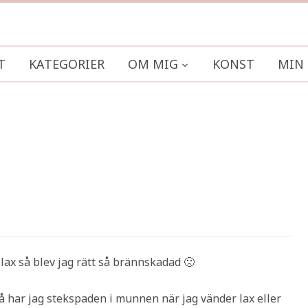
T
KATEGORIER
OM MIG
KONST
MIN 
lax så blev jag rätt så brännskadad 🙁
 har jag stekspaden i munnen när jag vänder lax eller