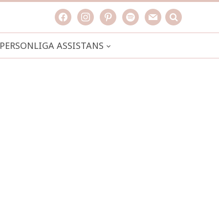
facebook
instagram
pinterest
spotify
mail
search

PERSONLIGA ASSISTANS