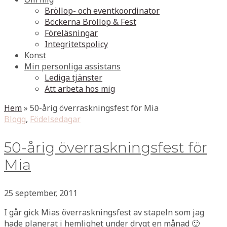
Bröllop- och eventkoordinator
Böckerna Bröllop & Fest
Föreläsningar
Integritetspolicy
Konst
Min personliga assistans
Lediga tjänster
Att arbeta hos mig
Hem
»
50-årig överraskningsfest för Mia
Blogg
,
Födelsedagar
50-årig överraskningsfest för
Mia
25 september, 2011
I går gick Mias överraskningsfest av stapeln som jag
hade planerat i hemlighet under drygt en månad 🙂