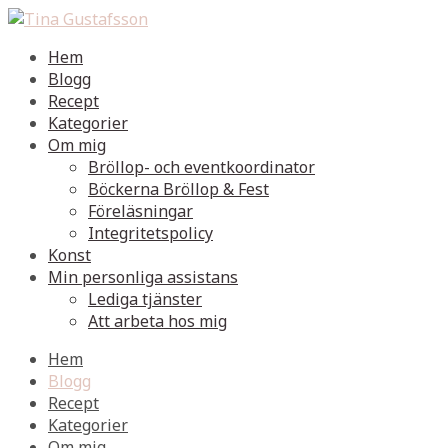
Hem
Blogg
Recept
Kategorier
Om mig
Bröllop- och eventkoordinator
Böckerna Bröllop & Fest
Föreläsningar
Integritetspolicy
Konst
Min personliga assistans
Lediga tjänster
Att arbeta hos mig
Hem
Blogg
Recept
Kategorier
Om mig