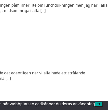
ingen påminner lite om lunchdukningen men jag har i alla
igt midsommriga i alla […]
de det egentligen när vi alla hade ett strålande
na […]
a den här webbplatsen godkänner du deras användning
Ok