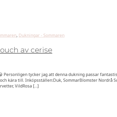
Sommaren
,
Dukningar - Sommaren
uch av cerise
😀 Personligen tycker jag att denna dukning passar fantas
a och kära till. Inköpsställen:Duk, SommarBlomster Nordrå 
vetter, VildRosa […]