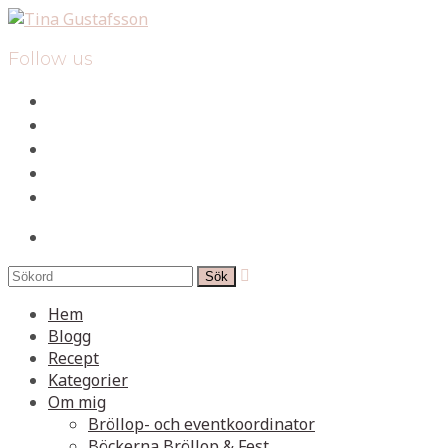
Follow us
facebook
instagram
pinterest
spotify
mail
search

Hem
Blogg
Recept
Kategorier
Om mig
Bröllop- och eventkoordinator
Böckerna Bröllop & Fest