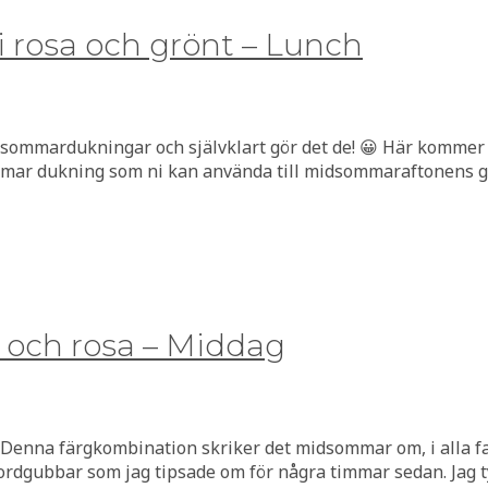
rosa och grönt – Lunch
ommardukningar och självklart gör det de! 😀 Här kommer 
ar dukning som ni kan använda till midsommaraftonens gri
 och rosa – Middag
enna färgkombination skriker det midsommar om, i alla fal
ordgubbar som jag tipsade om för några timmar sedan. Jag 