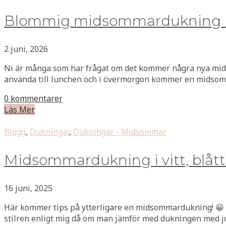
Blommig midsommardukning i 
2 juni, 2026
Ni är många som har frågat om det kommer några nya mids
använda till lunchen och i övermorgon kommer en midsomm
0 kommentarer
Läs Mer
Blogg
,
Dukningar
,
Dukningar - Midsommar
Midsommardukning i vitt, blått
16 juni, 2025
Här kommer tips på ytterligare en midsommardukning! 😀 D
stilren enligt mig då om man jämför med dukningen med j