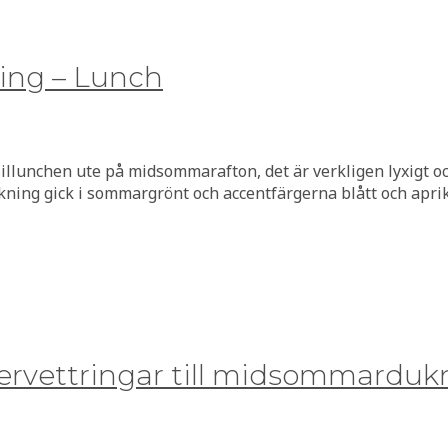
ng – Lunch
sillunchen ute på midsommarafton, det är verkligen lyxigt o
ukning gick i sommargrönt och accentfärgerna blått och apri
rvettringar till midsommarduk