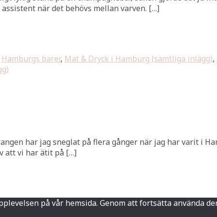
ssistent när det behövs mellan varven. […]
,
Hamburgs barer
,
Mat & Dryck i Hamburg (samtliga inlägg)
,
gg)
aurangen har jag sneglat på flera gånger när jag har varit i H
 att vi har ätit på […]
sta upplevelsen på vår hemsida. Genom att fortsätta använd