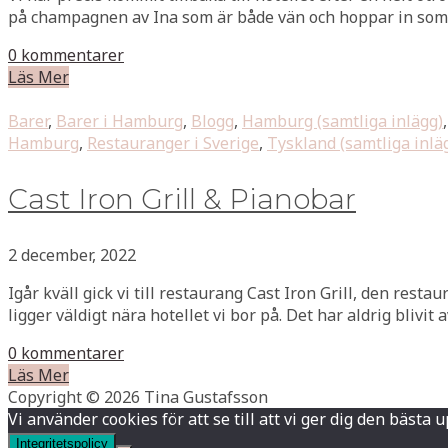
på champagnen av Ina som är både vän och hoppar in som a
0 kommentarer
Läs Mer
Barer
,
Barer i Hamburg
,
Blogg
,
Hamburg (samtliga inlägg)
Hamburg
,
Restauranger i Sverige
,
Tyskland (samtliga inlä
Cast Iron Grill & Pianobar
2 december, 2022
Igår kväll gick vi till restaurang Cast Iron Grill, den rest
ligger väldigt nära hotellet vi bor på. Det har aldrig blivit av
0 kommentarer
Läs Mer
Copyright © 2026 Tina Gustafsson
Vi använder cookies för att se till att vi ger dig den bä
Integritetspolicy