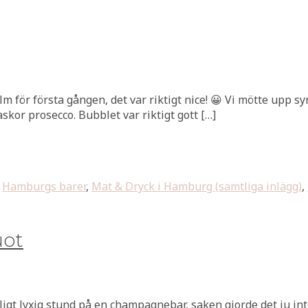
 för första gången, det var riktigt nice! 😀 Vi mötte upp s
laskor prosecco. Bubblet var riktigt gott […]
,
Hamburgs barer
,
Mat & Dryck i Hamburg (samtliga inlägg)
,
uot
troligt lyxig stund på en champagnebar, saken gjorde det ju i