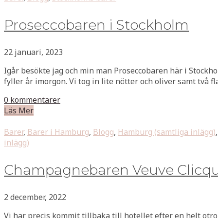
Proseccobaren i Stockholm
22 januari, 2023
Igår besökte jag och min man Proseccobaren här i Stockholm
fyller år imorgon. Vi tog in lite nötter och oliver samt två f
0 kommentarer
Läs Mer
Barer
,
Barer i Hamburg
,
Blogg
,
Hamburg (samtliga inlägg)
inlägg)
Champagnebaren Veuve Clicq
2 december, 2022
Vi har precis kommit tillbaka till hotellet efter en helt o