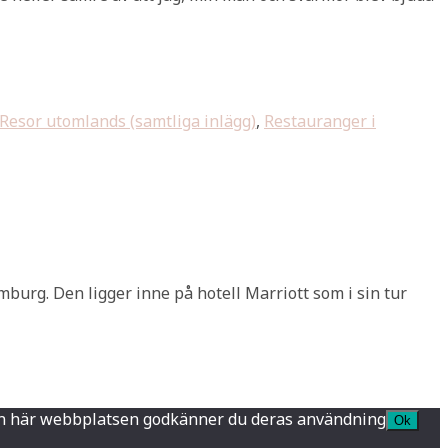
Resor utomlands (samtliga inlägg)
,
Restauranger i
amburg. Den ligger inne på hotell Marriott som i sin tur
a den här webbplatsen godkänner du deras användning
Ok