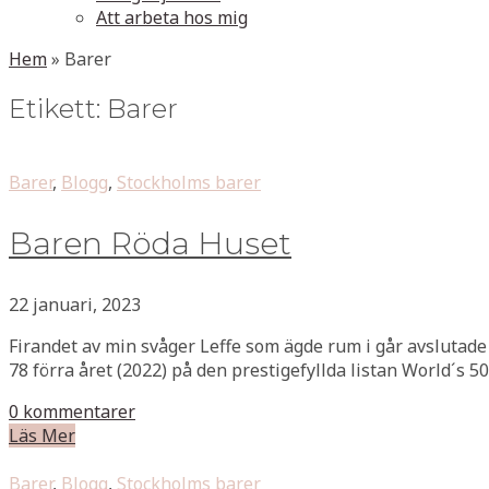
Att arbeta hos mig
Hem
»
Barer
Etikett:
Barer
Barer
,
Blogg
,
Stockholms barer
Baren Röda Huset
22 januari, 2023
Firandet av min svåger Leffe som ägde rum i går avslutade 
78 förra året (2022) på den prestigefyllda listan World´s 50
0 kommentarer
Läs Mer
Barer
,
Blogg
,
Stockholms barer