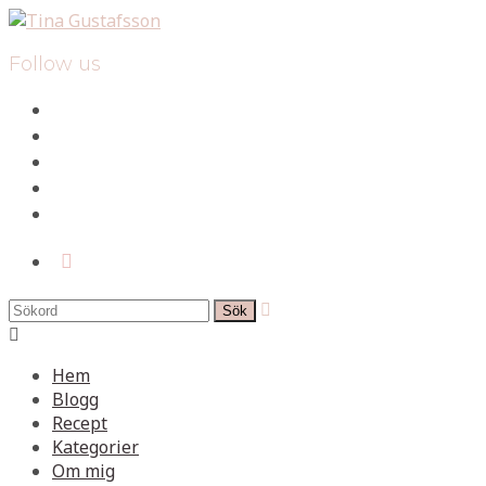
Follow us
facebook
instagram
pinterest
spotify
mail
search

Hem
Blogg
Recept
Kategorier
Om mig