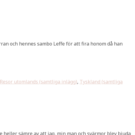
yrran och hennes sambo Leffe för att fira honom då han
Resor utomlands (samtliga inlägg)
,
Tyskland (samtliga
nte heller sämre av att jag, min man och svärmor blev bjuda